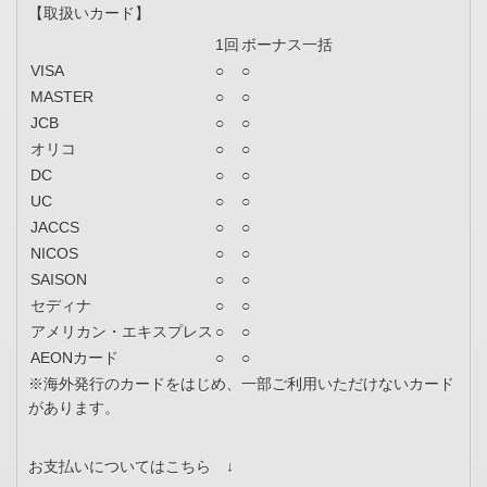
【取扱いカード】
1回
ボーナス一括
VISA
○
○
MASTER
○
○
JCB
○
○
オリコ
○
○
DC
○
○
UC
○
○
JACCS
○
○
NICOS
○
○
SAISON
○
○
セディナ
○
○
アメリカン・エキスプレス
○
○
AEONカード
○
○
※海外発行のカードをはじめ、一部ご利用いただけないカード
があります。
お支払いについてはこちら ↓