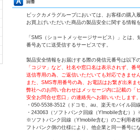
回答
ビックカメラグループにおいては、お客様の購入
お買上げいただいた商品の製品安全に関する情報
「SMS（ショートメッセージサービス）」とは、
番号あてに送受信するサービスです。
製品安全情報をお届けする際の発信元番号は以下
「コジマ」など、社名や窓口名は表示されず、番
送信専用の為、ご返信いただいても対応できませ
また、SMS専用番号の為、お電話はお繋ぎ出来ま
弊社へのお問い合わせはメッセージ内に記載の「
安全お問合せ窓口」の連絡先へお願いいたします
・050-5538-3512（ドコモ、au、楽天モバイル回
・243063（ソフトバンク回線（Y!mobile含む））
※ソフトバンク回線（Y!mobile含む）のご利用
フトバンク側の仕様により、他企業と同一番号に