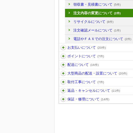
領収書・見積書について
(5件)
注文内容の変更について
(2件)
リサイクルについて
(8件)
注文確認メールについて
(1件)
電話やＦＡＸでの注文について
(2件)
お支払いについて
(20件)
ポイントについて
(7件)
配送について
(16件)
大型商品の配送・設置について
(20件)
取付工事について
(7件)
返品・キャンセルについて
(11件)
保証・修理について
(14件)